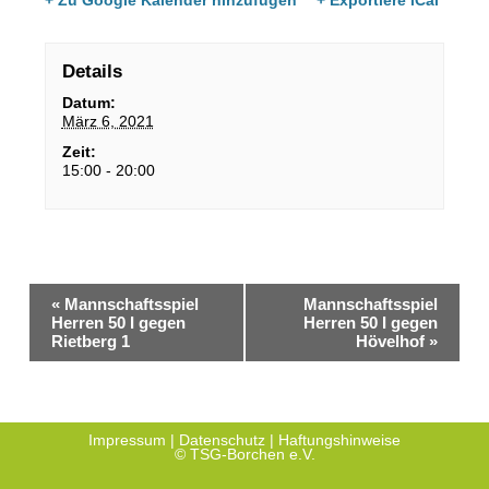
+ Zu Google Kalender hinzufügen
+ Exportiere iCal
Details
Datum:
März 6, 2021
Zeit:
15:00 - 20:00
«
Mannschaftsspiel
Mannschaftsspiel
Herren 50 I gegen
Herren 50 I gegen
Rietberg 1
Hövelhof
»
Impressum
|
Datenschutz
|
Haftungshinweise
© TSG-Borchen e.V.