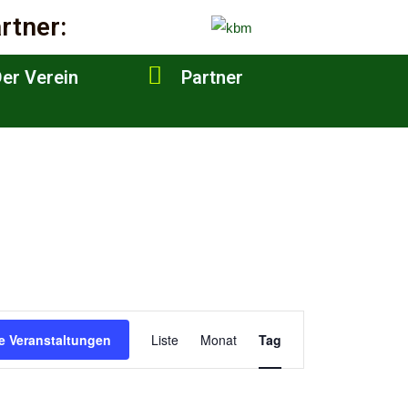
rtner:
er Verein
Partner
Veranstaltung
e Veranstaltungen
Liste
Monat
Tag
Ansichten-
Navigation