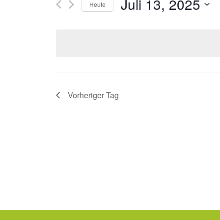
Juli 13, 2025
Heute
Ansichten,
Suche
Datum
nach
Navigation
wählen.
Veranstaltungen
Schlüsselwort.
Vorheriger Tag