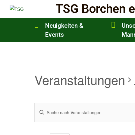
TSG Borchen e
Neuigkeiten &
Unse
Events
Mann
Veranstaltungen
Veranstaltungen
Geben
Suche
Sie
Das
und
Schlüsselwort.